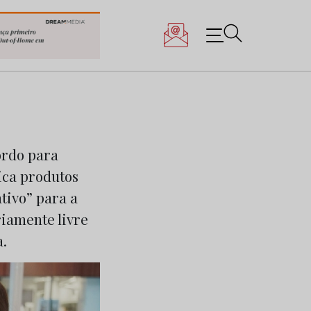
ordo para
ica produtos
tivo” para a
riamente livre
a.