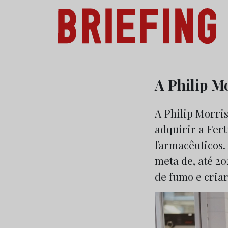
Briefing: Todas as notícias sobre os negóci
Skip
to
A Philip Mo
content
A Philip Morri
adquirir a Fer
farmacêuticos. 
meta de, até 2
de fumo e cria