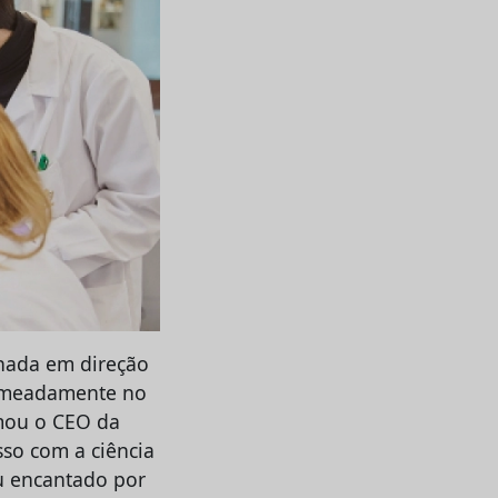
rnada em direção
nomeadamente no
rmou o CEO da
so com a ciência
u encantado por