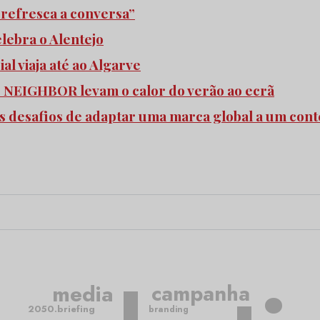
refresca a conversa”
elebra o Alentejo
l viaja até ao Algarve
e NEIGHBOR levam o calor do verão ao ecrã
s desafios de adaptar uma marca global a um cont
media
campanha
2050.briefing
branding