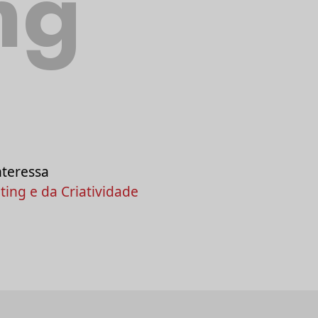
ng
nteressa
ing e da Criatividade