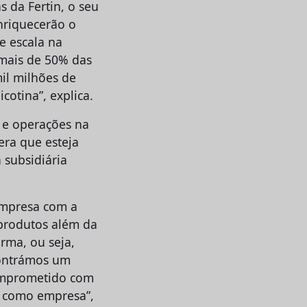
s da Fertin, o seu
nriquecerão o
e escala na
 mais de 50% das
il milhões de
cotina”, explica.
 e operações na
era que esteja
 subsidiária
empresa com a
 produtos além da
rma, ou seja,
contrámos um
comprometido com
is como empresa”,