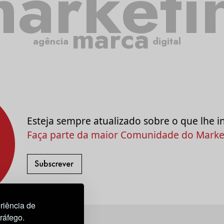
arketi
marca
agência
digital
Esteja sempre atualizado sobre o que lhe i
Faça parte da maior Comunidade do Market
riência de
tráfego.