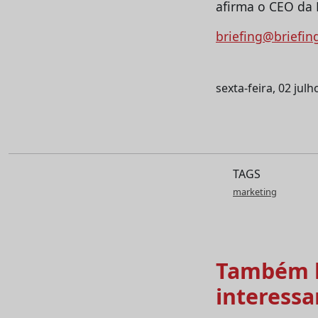
afirma o CEO da 
briefing@briefin
sexta-feira, 02 jul
TAGS
marketing
Também l
interessa