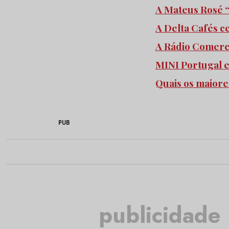
A Mateus Rosé “
A Delta Cafés c
A Rádio Comercia
MINI Portugal 
Quais os maiore
PUB
publicidade