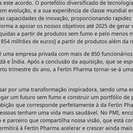
este acordo. O portefólio diversificado de tecnologia
em evolução, e a sua experiência de classe mundial e
 as capacidades de inovação, proporcionando rapidez 
 forma a apoiar os nossos objetivos até 2025 de gerar
líquidas a partir de produtos sem fumo e pelo menos m
 854 milhões de euros] a partir de produtos além da ni
é uma empresa privada com mais de 850 funcionários
á e Índia. Após a conclusão da aquisição, que se esp
rto trimestre do ano, a Fertin Pharma tornar-se-á uma
ssar por uma transformação inspiradora, sendo uma 
gar um futuro sem fumo e construir um portfólio de
bição que corresponde perfeitamente à da Fertin Pha
 pessoas tenham uma vida mais saudável. No PMI, en
o e parceiro que compartilha nossa visão, que está 
permitirá à Fertin Pharma acelerar e crescer ainda ma