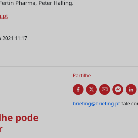
Fertin Pharma, Peter Halling.
g.pt
ho 2021 11:17
Partilhe
briefing@briefing.pt
fale co
he pode
r