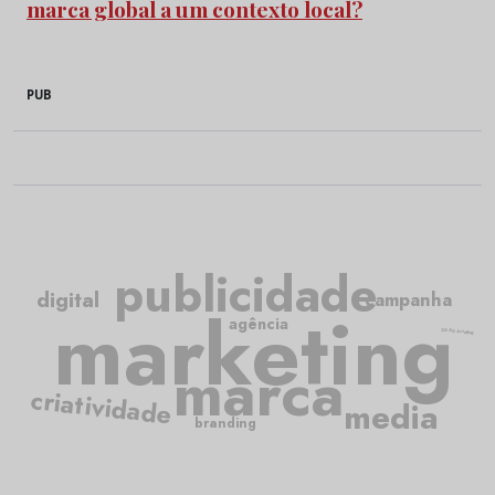
marca global a um contexto local?
PUB
publicidade
digital
campanha
marketing
agência
2050.briefing
marca
criatividade
media
branding