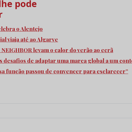
he pode
r
elebra o Alentejo
l viaja até ao Algarve
e NEIGHBOR levam o calor do verão ao ecrã
s desafios de adaptar uma marca global a um cont
ssa função passou de convencer para esclarecer”