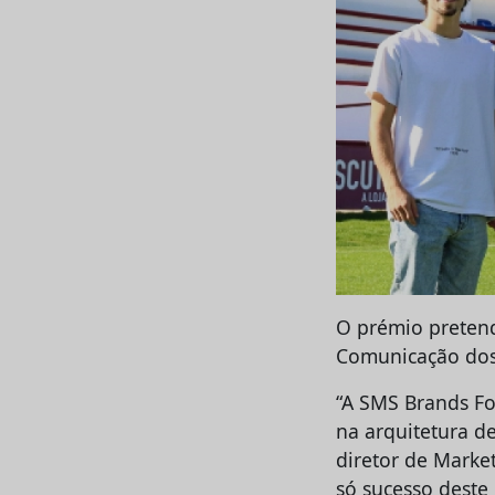
O prémio pretend
Comunicação dos 
“A SMS Brands Fo
na arquitetura de
diretor de Marke
só sucesso deste