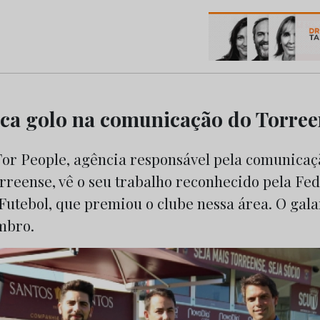
os do Marketing e da Publicidade
a golo na comunicação do Torree
or People, agência responsável pela comunicaç
rreense, vê o seu trabalho reconhecido pela Fe
utebol, que premiou o clube nessa área. O gala
mbro.