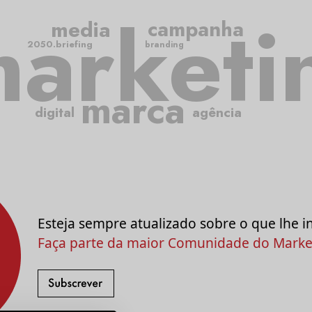
arketi
media
campanha
2050.briefing
branding
marca
digital
agência
Esteja sempre atualizado sobre o que lhe i
Faça parte da maior Comunidade do Market