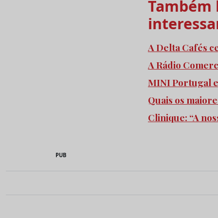
Também l
interessa
A Delta Cafés c
A Rádio Comercia
MINI Portugal 
Quais os maiore
Clinique: “A no
PUB