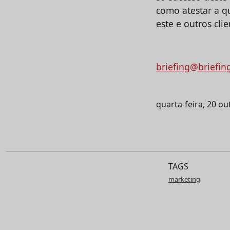
como atestar a q
este e outros clie
briefing@briefin
quarta-feira, 20 o
TAGS
marketing