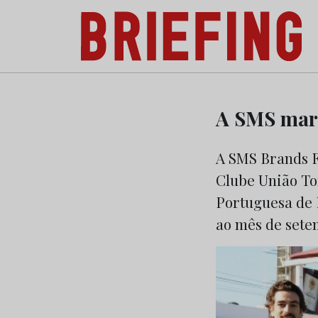
Briefing: Todas as notícias sobre os negóci
Skip
to
A SMS marc
content
A SMS Brands F
Clube União To
Portuguesa de F
ao mês de sete