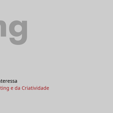
ng
nteressa
ing e da Criatividade