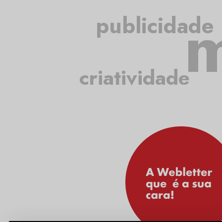
m
publicidade
criatividade