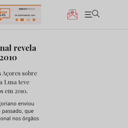
nal revela
 2010
s Açores sobre
a Lusa teve
os em 2010.
çoriano enviou
 passado, que
ional nos órgãos