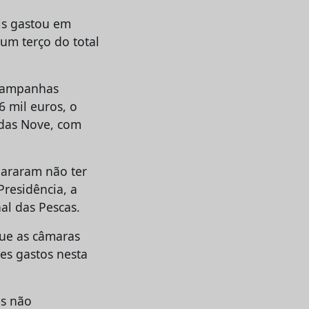
ais gastou em
 um terço do total
 campanhas
6 mil euros, o
 das Nove, com
lararam não ter
Presidência, a
al das Pescas.
que as câmaras
res gastos nesta
os não