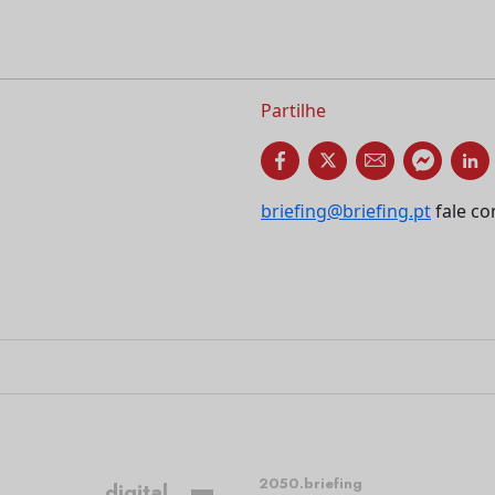
Partilhe
briefing@briefing.pt
fale co
2050.briefing
digital