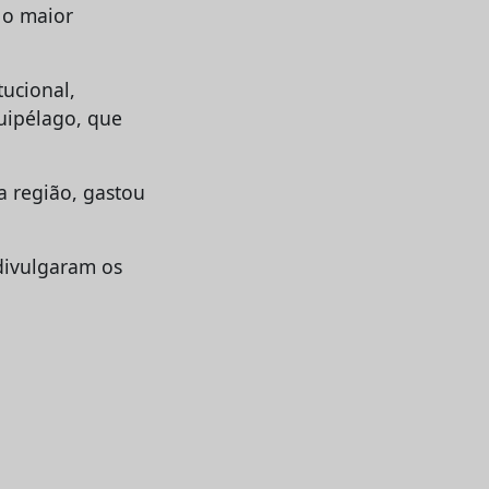
 o maior
tucional,
uipélago, que
a região, gastou
 divulgaram os