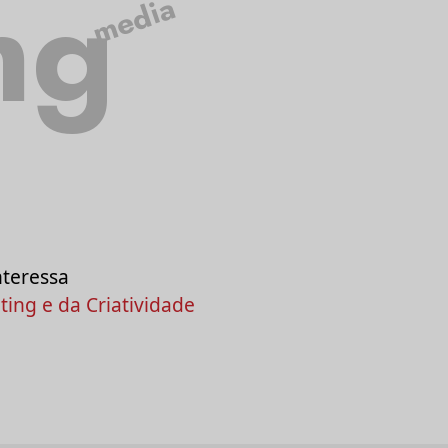
ng
media
nteressa
ing e da Criatividade