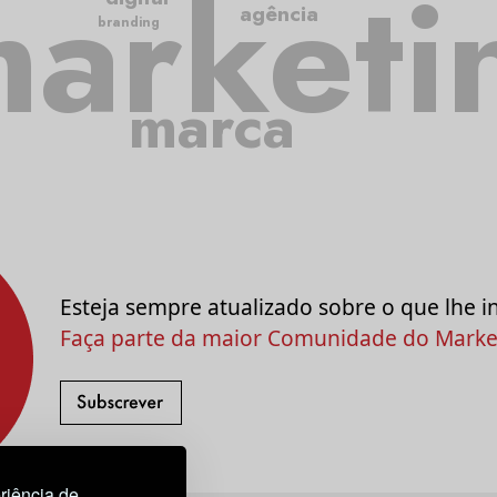
arketi
agência
branding
marca
Esteja sempre atualizado sobre o que lhe i
Faça parte da maior Comunidade do Market
riência de