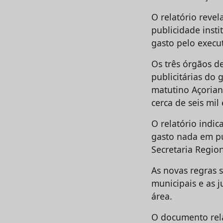
O relatório reve
publicidade insti
gasto pelo execut
Os três órgãos d
publicitárias do 
matutino Açorian
cerca de seis mil
O relatório indi
gasto nada em pu
Secretaria Regio
As novas regras 
municipais e as j
área.
O documento rela