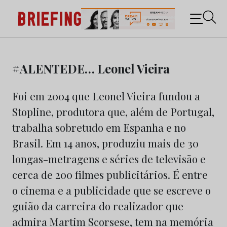
Briefing: Todas as notícias sobre os negócios do
Marketing e da Publicidade
Skip
to
#ALENTEDE… Leonel Vieira
content
Foi em 2004 que Leonel Vieira fundou a
Stopline, produtora que, além de Portugal,
trabalha sobretudo em Espanha e no
Brasil. Em 14 anos, produziu mais de 30
longas-metragens e séries de televisão e
cerca de 200 filmes publicitários. É entre
o cinema e a publicidade que se escreve o
guião da carreira do realizador que
admira Martim Scorsese, tem na memória