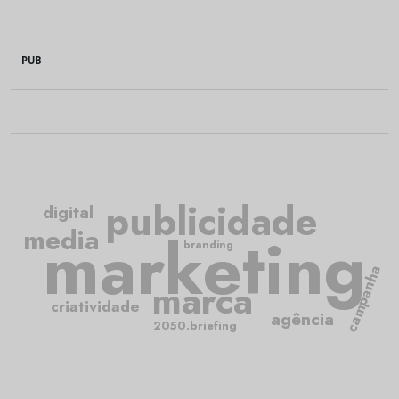
PUB
publicidade
digital
media
marketing
branding
campanha
marca
criatividade
agência
2050.briefing