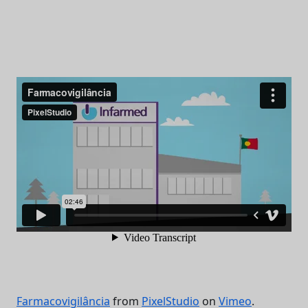
Farmacovigilância
from
PixelStudio
on
Vimeo
.