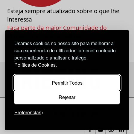
Esteja sempre atualizado sobre o que lhe
interessa
Faça parte da maior Comunidade do
Marketing e da Criatividade
Usamos cookies no nosso site para melhorar a
sua experiência de utilizador, fornecer conteúdo
personalizado e analisar o tráfego.
Política de Cookies.
Permitir Todos
Rejeitar
Considerações Legais
© 2026 Briefing |
O Nosso Estatuto
Preferências
|
Política de Cookies
|
Política de privacidade