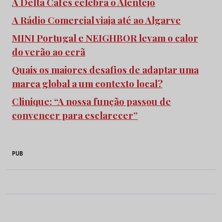
A Delta Cafés celebra o Alentejo
A Rádio Comercial viaja até ao Algarve
MINI Portugal e NEIGHBOR levam o calor
do verão ao ecrã
Quais os maiores desafios de adaptar uma
marca global a um contexto local?
Clinique: “A nossa função passou de
convencer para esclarecer”
PUB