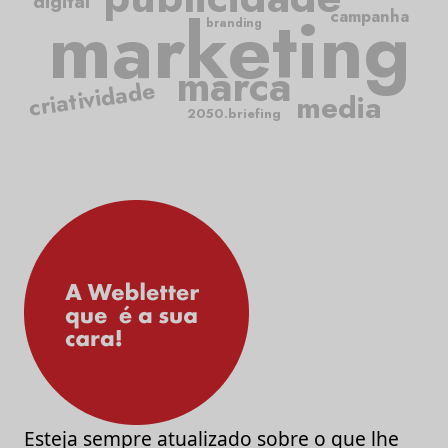
digital
marketing
campanha
branding
marca
criatividade
media
2050.briefing
Esteja sempre atualizado sobre o que lhe