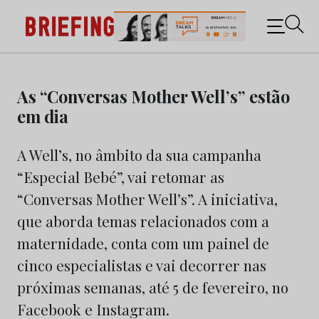
Briefing: Todas as notícias sobre os negócios do
Marketing e da Publicidade
Skip
to
As “Conversas Mother Well’s” estão
content
em dia
A Well’s, no âmbito da sua campanha
“Especial Bebé”, vai retomar as
“Conversas Mother Well’s”. A iniciativa,
que aborda temas relacionados com a
maternidade, conta com um painel de
cinco especialistas e vai decorrer nas
próximas semanas, até 5 de fevereiro, no
Facebook e Instagram.