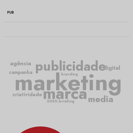
PUB
publicidade
agência
digital
marketing
campanha
branding
marca
criatividade
media
2050.briefing