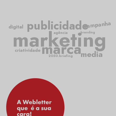
publicidade
campanha
digital
marketing
agência
branding
marca
criatividade
media
2050.briefing