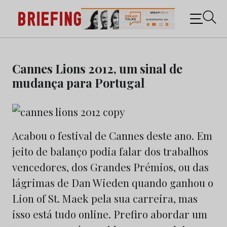
Briefing: Todas as notícias sobre os negócios do
Marketing e da Publicidade
Skip
to
Cannes Lions 2012, um sinal de
content
mudança para Portugal
Acabou o festival de Cannes deste ano. Em
jeito de balanço podia falar dos trabalhos
vencedores, dos Grandes Prémios, ou das
lágrimas de Dan Wieden quando ganhou o
Lion of St. Maek pela sua carreira, mas
isso está tudo online. Prefiro abordar um