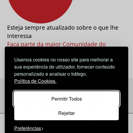
Esteja sempre atualizado sobre o que lhe
interessa
Faça parte da maior Comunidade do
Marketing e da Criatividade
Usamos cookies no nosso site para melhorar a
sua experiência de utilizador, fornecer conteúdo
personalizado e analisar o tráfego.
Política de Cookies.
Permitir Todos
Rejeitar
Considerações Legais
© 2026 Briefing |
O Nosso Estatuto
Preferências
|
Política de Cookies
|
Política de privacidade