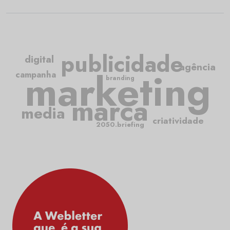
publicidade
digital
agência
marketing
campanha
branding
marca
media
criatividade
2050.briefing