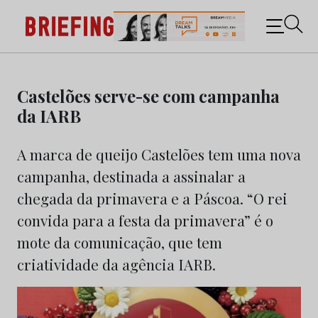
Briefing: Todas as notícias sobre os negócios do
Marketing e da Publicidade
Skip
to
Castelões serve-se com campanha
content
da IARB
A marca de queijo Castelões tem uma nova
campanha, destinada a assinalar a
chegada da primavera e a Páscoa. “O rei
convida para a festa da primavera” é o
mote da comunicação, que tem
criatividade da agência IARB.