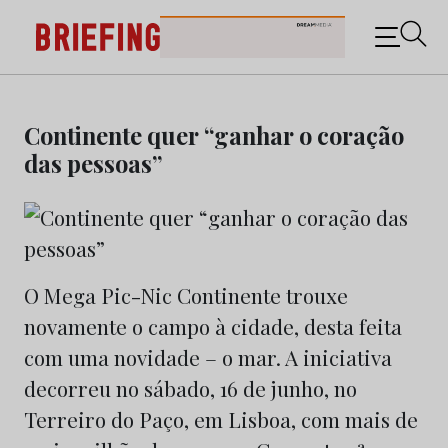
Briefing: Todas as notícias sobre os negócios do
Marketing e da Publicidade
Skip
to
Continente quer “ganhar o coração
content
das pessoas”
O Mega Pic-Nic Continente trouxe
novamente o campo à cidade, desta feita
com uma novidade – o mar. A iniciativa
decorreu no sábado, 16 de junho, no
Terreiro do Paço, em Lisboa, com mais de