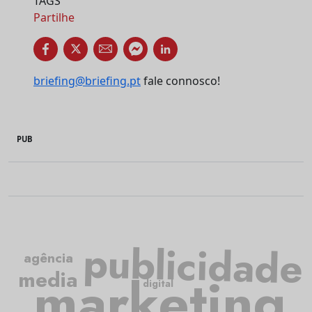
TAGS
Partilhe
briefing@briefing.pt
fale connosco!
PUB
publicidade
agência
media
marketing
digital