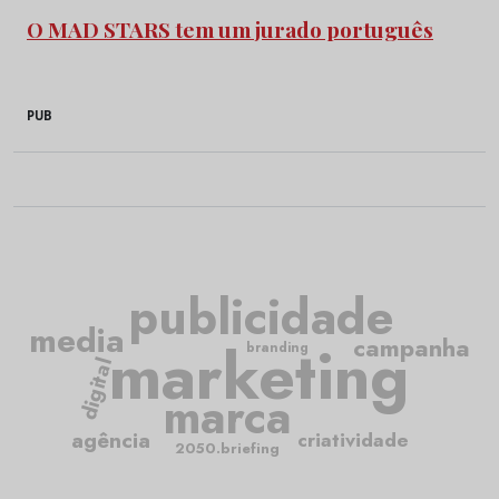
O MAD STARS tem um jurado português
PUB
publicidade
media
marketing
campanha
branding
digital
marca
agência
criatividade
2050.briefing