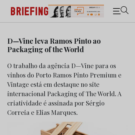
Briefing: Todas as notícias sobre os negócios do
Marketing e da Publicidade
Skip
to
D—Vine leva Ramos Pinto ao
content
Packaging of the World
O trabalho da agência D—Vine para os
vinhos do Porto Ramos Pinto Premium e
Vintage está em destaque no site
internacional Packaging of The World. A
criatividade é assinada por Sérgio
Correia e Elias Marques.