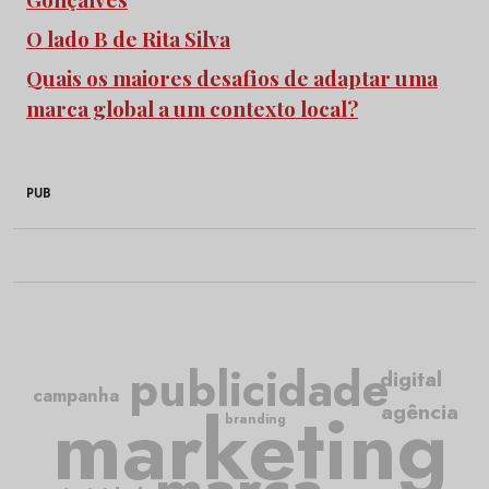
O lado B de Rita Silva
Quais os maiores desafios de adaptar uma
marca global a um contexto local?
PUB
publicidade
digital
campanha
marketing
agência
branding