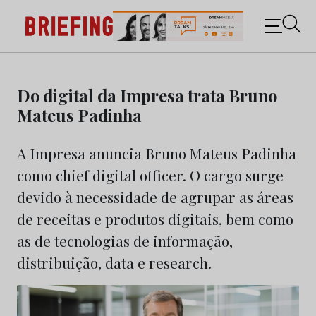
Briefing: Todas as notícias sobre os negócios do
Marketing e da Publicidade
Skip
to
Do digital da Impresa trata Bruno
content
Mateus Padinha
A Impresa anuncia Bruno Mateus Padinha
como chief digital officer. O cargo surge
devido à necessidade de agrupar as áreas
de receitas e produtos digitais, bem como
as de tecnologias de informação,
distribuição, data e research.