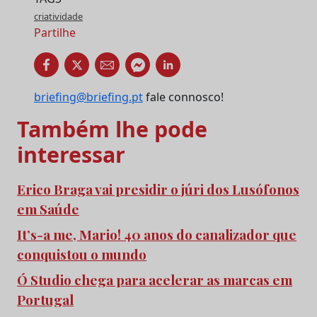
criatividade
Partilhe
briefing@briefing.pt
fale connosco!
Também lhe pode
interessar
Erico Braga vai presidir o júri dos Lusófonos
em Saúde
It’s-a me, Mario! 40 anos do canalizador que
conquistou o mundo
Ó Studio chega para acelerar as marcas em
Portugal