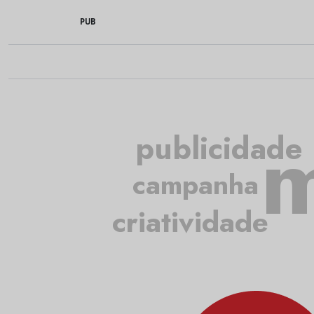
PUB
m
publicidade
campanha
criatividade