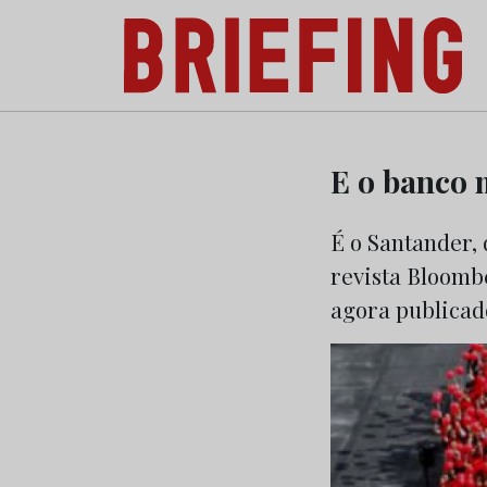
Briefing: Todas as notícias sobre os negóci
Skip
to
E o banco 
content
É o Santander,
revista Bloombe
agora publicad