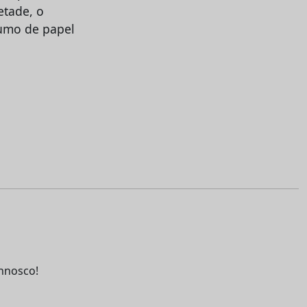
etade, o
umo de papel
nnosco!