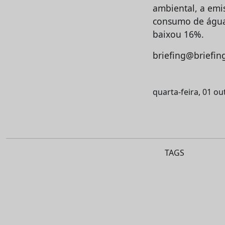
ambiental, a emi
consumo de água
baixou 16%.
briefing@briefin
quarta-feira, 01 o
TAGS