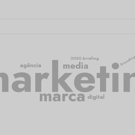
arketi
brandin
2050.briefing
media
agência
marca
digital