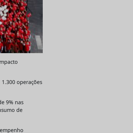
impacto
e 1.300 operações
 de 9% nas
onsumo de
esempenho