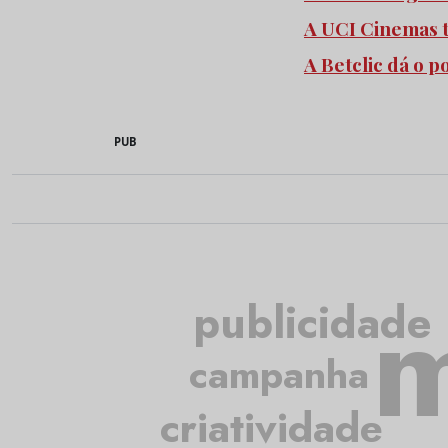
A UCI Cinemas 
A Betclic dá o 
PUB
m
publicidade
campanha
criatividade