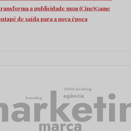
transforma a publicidade num (Cine)Game
pontapé de saída para a nova época
arketi
2050.briefing
agência
branding
marca