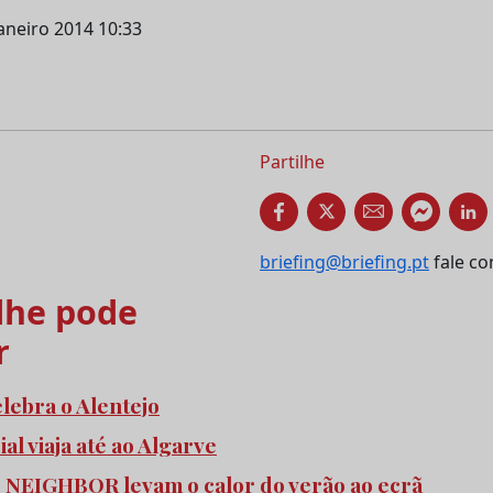
janeiro 2014 10:33
Partilhe
briefing@briefing.pt
fale co
he pode
r
elebra o Alentejo
l viaja até ao Algarve
e NEIGHBOR levam o calor do verão ao ecrã