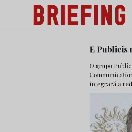
Briefing: Todas as notícias sobre os negóci
Skip
to
E Publicis
content
O grupo Public
Communications
integrará a r