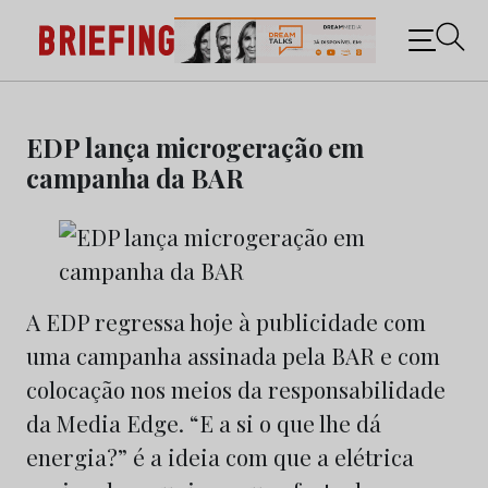
Briefing: Todas as notícias sobre os negócios do
Marketing e da Publicidade
Skip
to
EDP lança microgeração em
content
campanha da BAR
A EDP regressa hoje à publicidade com
uma campanha assinada pela BAR e com
colocação nos meios da responsabilidade
da Media Edge. “E a si o que lhe dá
energia?” é a ideia com que a elétrica