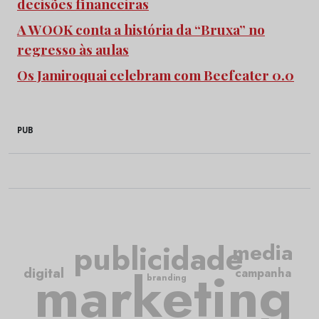
decisões financeiras
A WOOK conta a história da “Bruxa” no
regresso às aulas
Os Jamiroquai celebram com Beefeater 0.0
PUB
publicidade
media
marketing
digital
campanha
branding