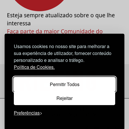
Esteja sempre atualizado sobre o que lhe
interessa
Faça parte da maior Comunidade do
Marketing e da Criatividade
Usamos cookies no nosso site para melhorar a
sua experiência de utilizador, fornecer conteúdo
personalizado e analisar o tráfego.
Política de Cookies.
Permitir Todos
Rejeitar
Considerações Legais
© 2026 Briefing |
O Nosso Estatuto
Preferências
|
Política de Cookies
|
Política de privacidade