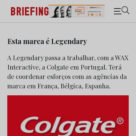
Briefing: Todas as notícias sobre os negócios do
Marketing e da Publicidade
Skip
to
Esta marca é Legendary
content
A Legendary passa a trabalhar, com a WAX
Interactive, a Colgate em Portugal. Terá
de coordenar esforços com as agências da
marca em França, Bélgica, Espanha.