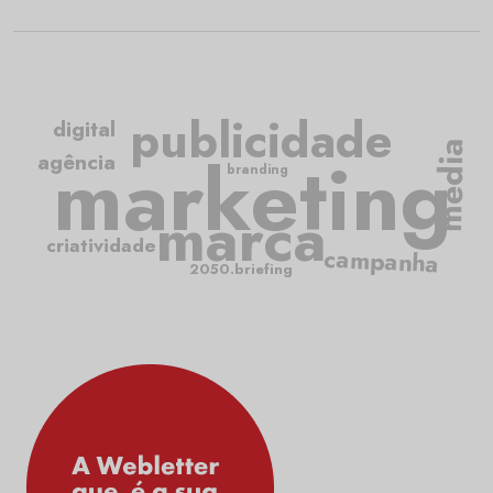
publicidade
digital
media
marketing
agência
branding
marca
criatividade
campanha
2050.briefing