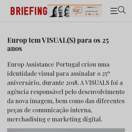
Briefing: Todas as notícias sobre os negócios do
Marketing e da Publicidade
Skip
to
Europ tem VISUAL(S) para os 25
content
anos
Europ Assistance Portugal criou uma
identidade visual para assinalar o 25º
aniversário, durante 2018. A VISUALS foi a
agência responsável pelo desenvolvimento
da nova imagem, bem como das diferentes
peças de comunicação interna,
merchadising e marketing digital.