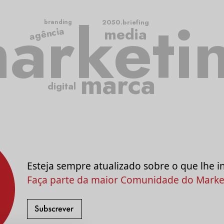
arketi
2050.briefing
branding
media
agência
marca
digital
Esteja sempre atualizado sobre o que lhe i
Faça parte da maior Comunidade do Market