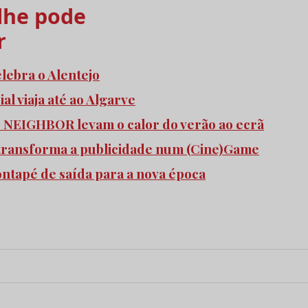
he pode
r
elebra o Alentejo
l viaja até ao Algarve
e NEIGHBOR levam o calor do verão ao ecrã
transforma a publicidade num (Cine)Game
pontapé de saída para a nova época