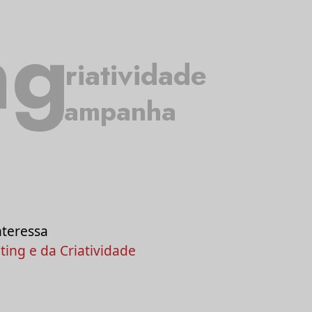
ng
criatividade
campanha
nteressa
ing e da Criatividade