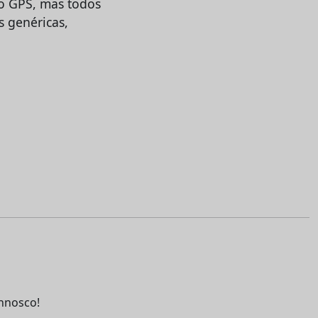
ão GPS, mas todos
 genéricas,
nnosco!