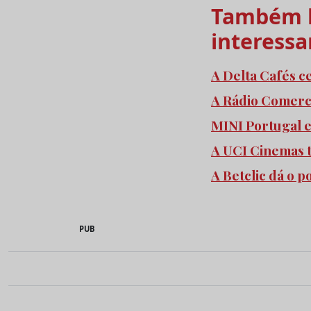
Também l
interessa
A Delta Cafés c
A Rádio Comercia
MINI Portugal 
A UCI Cinemas 
A Betclic dá o 
PUB