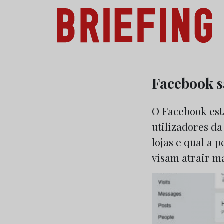
Briefing: Todas as notícias sobre os negóci
Skip
to
Facebook s
content
O Facebook est
utilizadores da
lojas e qual a
visam atrair ma