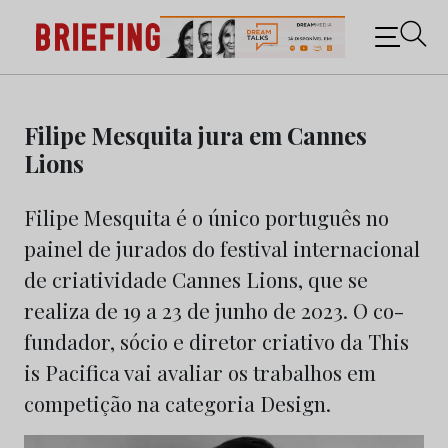
Briefing: Todas as notícias sobre os negócios do
Marketing e da Publicidade
Skip
to
Filipe Mesquita jura em Cannes
content
Lions
Filipe Mesquita é o único português no
painel de jurados do festival internacional
de criatividade Cannes Lions, que se
realiza de 19 a 23 de junho de 2023. O co-
fundador, sócio e diretor criativo da This
is Pacifica vai avaliar os trabalhos em
competição na categoria Design.