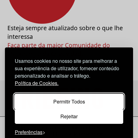
Esteja sempre atualizado sobre o que lhe
interessa
Faça parte da maior Comunidade do
Marketing e da Criatividade
Usamos cookies no nosso site para melhorar a
sua experiência de utilizador, fornecer conteúdo
personalizado e analisar o tráfego.
Política de Cookies.
Permitir Todos
Rejeitar
Considerações Legais
© 2026 Briefing |
O Nosso Estatuto
Preferências
|
Política de Cookies
|
Política de privacidade