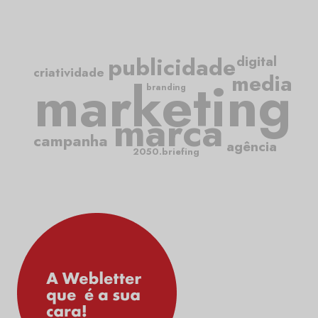
publicidade
digital
criatividade
media
marketing
branding
marca
campanha
agência
2050.briefing