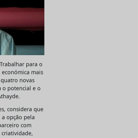
 Trabalhar para o
ão económica mais
o quatro novas
 o potencial e o
Athayde.
es, considera que
 a opção pela
parceiro com
criatividade,