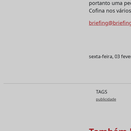
portanto uma peç
Cofina nos vário
briefing@briefin
sexta-feira, 03 fev
TAGS
publicidade