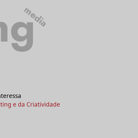
ng
media
nteressa
ing e da Criatividade