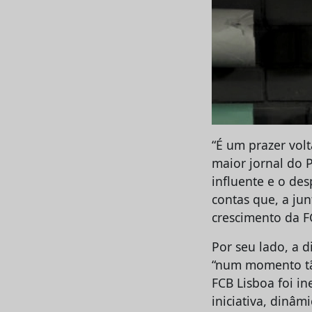
“É um prazer vol
maior jornal do 
influente e o de
contas que, a ju
crescimento da F
Por seu lado, a 
“num momento tã
FCB Lisboa foi i
iniciativa, dinâm