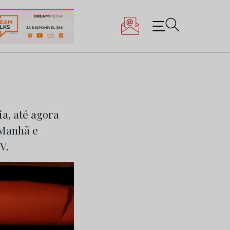
ia, até agora
 Manhã e
V.