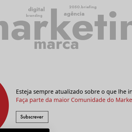
arketi
2050.briefing
digital
agência
branding
marca
Esteja sempre atualizado sobre o que lhe i
Faça parte da maior Comunidade do Market