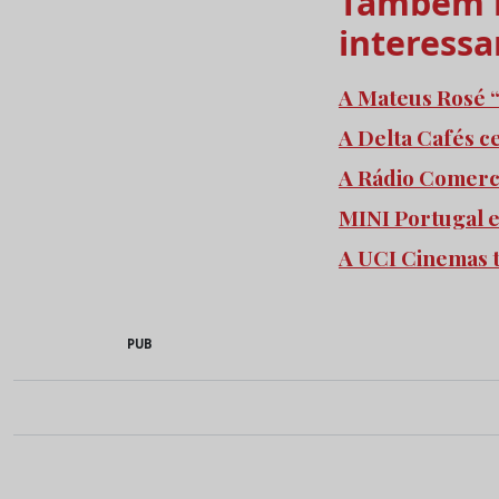
Também l
interessa
A Mateus Rosé “
A Delta Cafés c
A Rádio Comercia
MINI Portugal 
A UCI Cinemas 
PUB