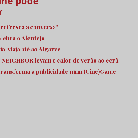
he pode
r
refresca a conversa”
elebra o Alentejo
l viaja até ao Algarve
e NEIGHBOR levam o calor do verão ao ecrã
transforma a publicidade num (Cine)Game