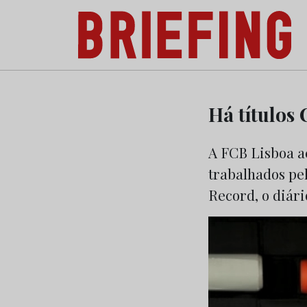
Briefing: Todas as notícias sobre os negóci
Skip
to
Há títulos
content
A FCB Lisboa ac
trabalhados pel
Record, o diár