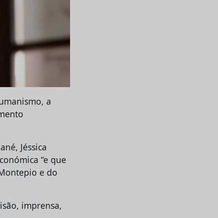
 humanismo, a
namento
ané, Jéssica
Económica “e que
 Montepio e do
isão, imprensa,