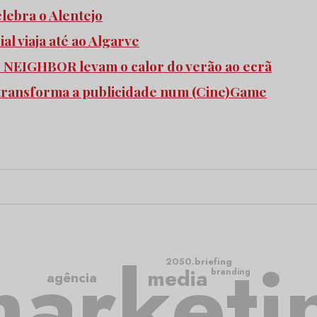
elebra o Alentejo
l viaja até ao Algarve
e NEIGHBOR levam o calor do verão ao ecrã
transforma a publicidade num (Cine)Game
arketi
2050.briefing
media
branding
agência