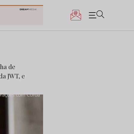
nha de
da JWT, e