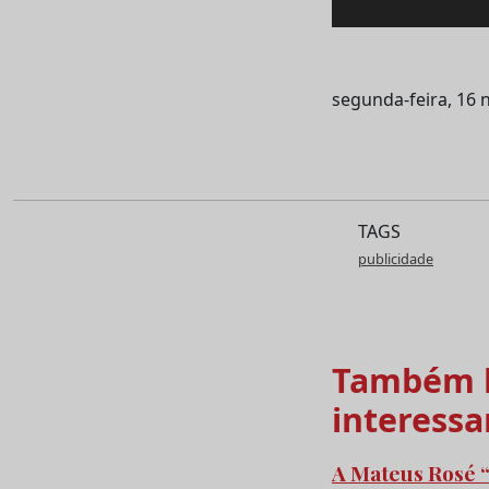
segunda-feira, 16
TAGS
publicidade
Também l
interessa
A Mateus Rosé “