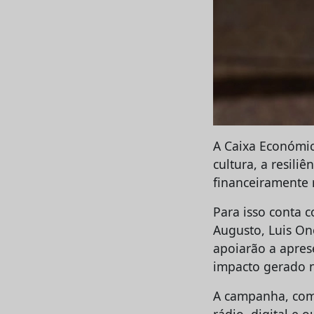
A Caixa Económic
cultura, a resiliê
financeiramente 
Para isso conta 
Augusto, Luis On
apoiarão a apres
impacto gerado n
A campanha, com 
rádio, digital e o