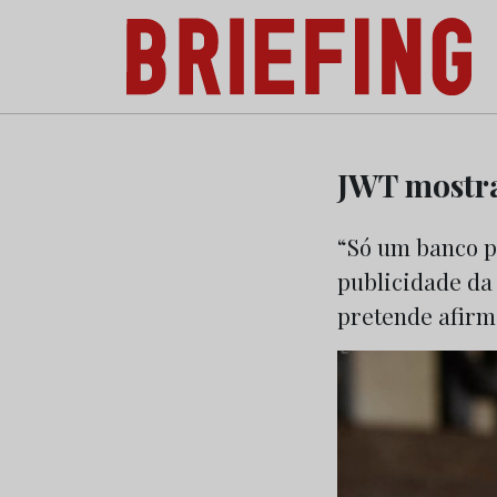
Briefing: Todas as notícias sobre os negóci
Skip
to
JWT mostra
content
“Só um banco p
publicidade da
pretende afirm