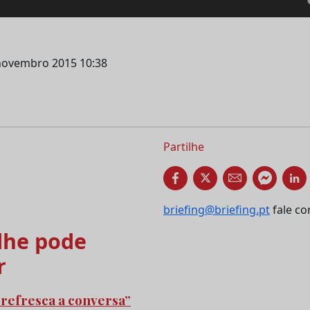
 novembro 2015 10:38
Partilhe
briefing@briefing.pt
fale co
he pode
r
refresca a conversa”