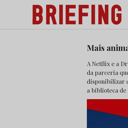
Briefing: Todas as notícias sobre os negóci
Skip
to
Mais anima
content
A Netflix e a 
da parceria qu
disponibilizar
a biblioteca de