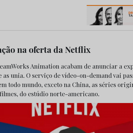
os do Marketing e da Publicidade
ção na oferta da Netflix
DreamWorks Animation acabam de anunciar a exp
e as unia. O serviço de vídeo-on-demand vai pas
 em todo mundo, exceto na China, as séries orig
 filmes, do estúdio norte-americano.