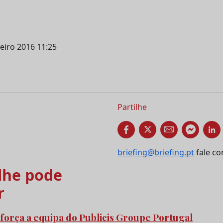
neiro 2016 11:25
Partilhe
briefing@briefing.pt
fale co
he pode
r
força a equipa do Publicis Groupe Portugal