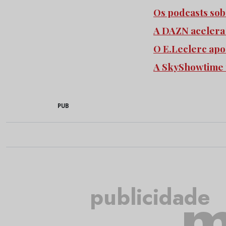
Os podcasts so
A DAZN acelera
O E.Leclerc apo
A SkyShowtime 
PUB
m
publicidade