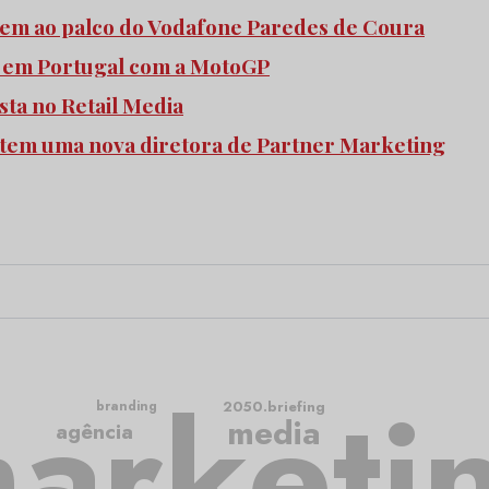
bem ao palco do Vodafone Paredes de Coura
 em Portugal com a MotoGP
sta no Retail Media
tem uma nova diretora de Partner Marketing
arketi
2050.briefing
branding
media
agência