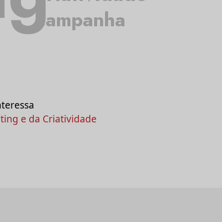
campanha
nteressa
ing e da Criatividade