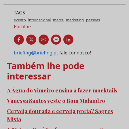
TAGS
evento
internacional
marca
marketing
pessoas
Partilhe
briefing@briefing.pt
fale connosco!
Também lhe pode
interessar
A Água do Vimeiro ensina a fazer mocktails
Vanessa Santos veste o Bom Malandro
Cerveja dourada e cerveja preta? Sagres
Mista