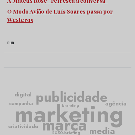
A Mateus Rosé “refresca a conversa”
O Modo Avião de Luís Soares passa por
Westeros
PUB
publicidade
digital
marketing
agência
campanha
branding
marca
criatividade
media
2050.briefing