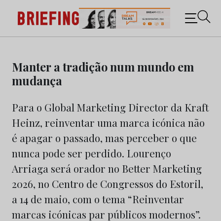
Briefing: Todas as notícias sobre os negócios do
Marketing e da Publicidade
Skip
to
Manter a tradição num mundo em
content
mudança
Para o Global Marketing Director da Kraft
Heinz, reinventar uma marca icónica não
é apagar o passado, mas perceber o que
nunca pode ser perdido. Lourenço
Arriaga será orador no Better Marketing
2026, no Centro de Congressos do Estoril,
a 14 de maio, com o tema “Reinventar
marcas icónicas par públicos modernos”.