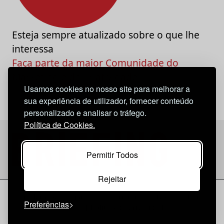
Esteja sempre atualizado sobre o que lhe
interessa
Faça parte da maior Comunidade do
Marketing e da Criatividade
Usamos cookies no nosso site para melhorar a
sua experiência de utilizador, fornecer conteúdo
personalizado e analisar o tráfego.
Política de Cookies.
Permitir Todos
Rejeitar
Considerações Legais
© 2026 Briefing |
O Nosso Estatuto
Preferências
|
Política de Cookies
|
Política de privacidade