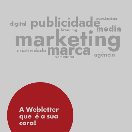
publicidade
2050.briefing
digital
media
marketing
branding
marca
criatividade
agência
campanha