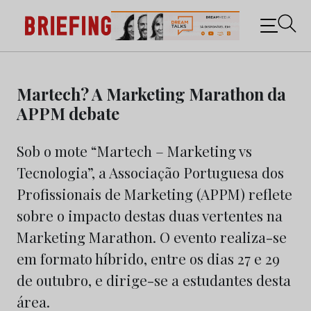
Briefing: Todas as notícias sobre os negócios do
Marketing e da Publicidade
Skip
to
Martech? A Marketing Marathon da
content
APPM debate
Sob o mote “Martech – Marketing vs
Tecnologia”, a Associação Portuguesa dos
Profissionais de Marketing (APPM) reflete
sobre o impacto destas duas vertentes na
Marketing Marathon. O evento realiza-se
em formato híbrido, entre os dias 27 e 29
de outubro, e dirige-se a estudantes desta
área.