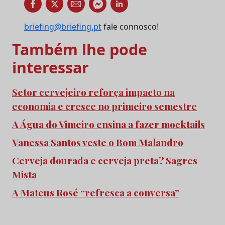
briefing@briefing.pt
fale connosco!
Também lhe pode
interessar
Setor cervejeiro reforça impacto na
economia e cresce no primeiro semestre
A Água do Vimeiro ensina a fazer mocktails
Vanessa Santos veste o Bom Malandro
Cerveja dourada e cerveja preta? Sagres
Mista
A Mateus Rosé “refresca a conversa”