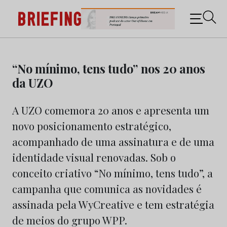
Briefing: Todas as notícias sobre os negócios do
Marketing e da Publicidade
Skip
to
“No mínimo, tens tudo” nos 20 anos
content
da UZO
A UZO comemora 20 anos e apresenta um
novo posicionamento estratégico,
acompanhado de uma assinatura e de uma
identidade visual renovadas. Sob o
conceito criativo “No mínimo, tens tudo”, a
campanha que comunica as novidades é
assinada pela WyCreative e tem estratégia
de meios do grupo WPP.