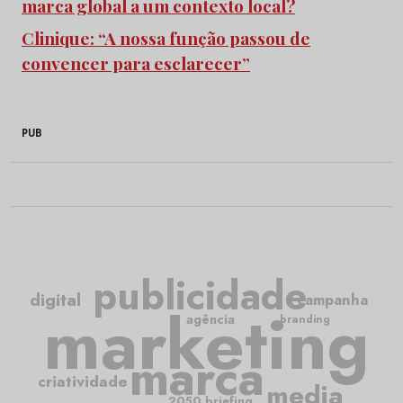
marca global a um contexto local?
Clinique: “A nossa função passou de
convencer para esclarecer”
PUB
publicidade
digital
campanha
marketing
agência
branding
marca
criatividade
media
2050.briefing