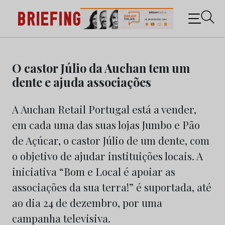
Briefing: Todas as notícias sobre os negócios do
Marketing e da Publicidade
Skip
to
O castor Júlio da Auchan tem um
content
dente e ajuda associações
A Auchan Retail Portugal está a vender,
em cada uma das suas lojas Jumbo e Pão
de Açúcar, o castor Júlio de um dente, com
o objetivo de ajudar instituições locais. A
iniciativa “Bom e Local é apoiar as
associações da sua terra!” é suportada, até
ao dia 24 de dezembro, por uma
campanha televisiva.