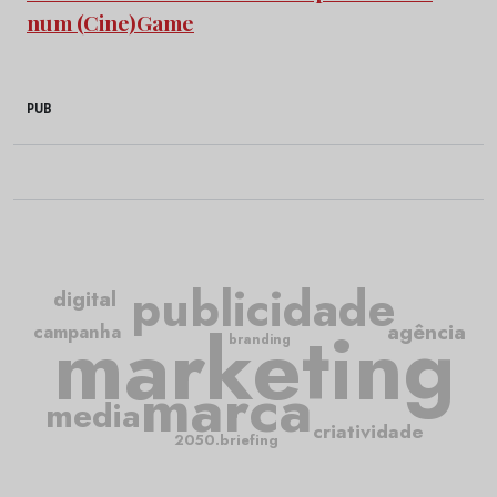
num (Cine)Game
PUB
publicidade
digital
marketing
agência
campanha
branding
marca
media
criatividade
2050.briefing