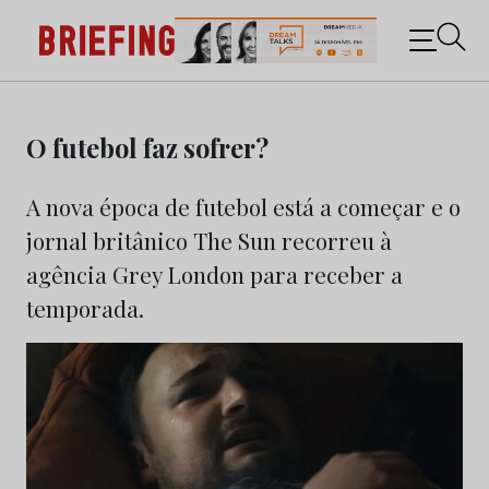
Briefing: Todas as notícias sobre os negócios do
Marketing e da Publicidade
Skip
to
O futebol faz sofrer?
content
A nova época de futebol está a começar e o
jornal britânico The Sun recorreu à
agência Grey London para receber a
temporada.