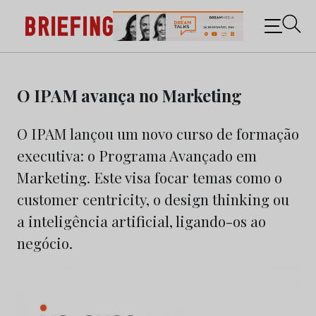
Briefing: Todas as notícias sobre os negócios do
Marketing e da Publicidade
Skip
to
O IPAM avança no Marketing
content
O IPAM lançou um novo curso de formação
executiva: o Programa Avançado em
Marketing. Este visa focar temas como o
customer centricity, o design thinking ou
a inteligência artificial, ligando-os ao
negócio.