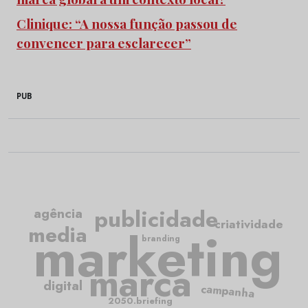
Clinique: “A nossa função passou de
convencer para esclarecer”
PUB
publicidade
agência
criatividade
media
marketing
branding
marca
digital
campanha
2050.briefing