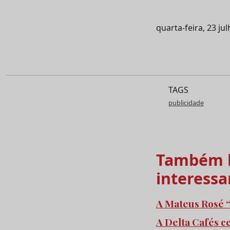
quarta-feira, 23 ju
TAGS
publicidade
Também l
interessa
A Mateus Rosé “
A Delta Cafés c