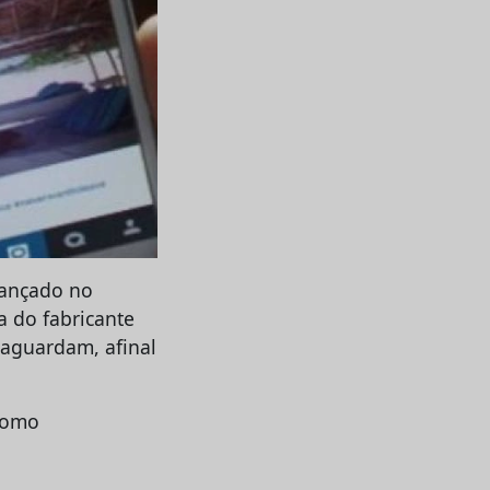
lançado no
a do fabricante
e aguardam, afinal
como