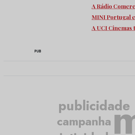
A Rádio Comercia
MINI Portugal 
A UCI Cinemas 
PUB
m
publicidade
campanha