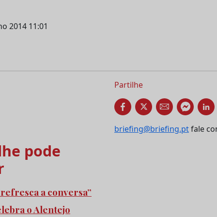
lho 2014 11:01
Partilhe
briefing@briefing.pt
fale co
he pode
r
refresca a conversa”
elebra o Alentejo