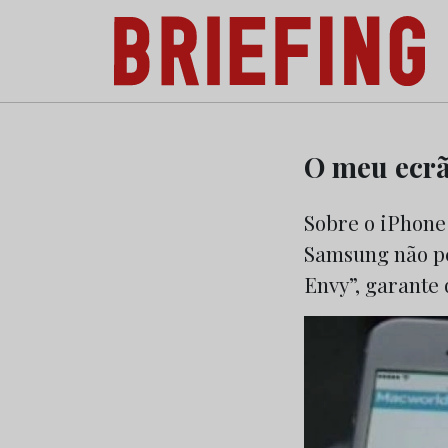
Briefing: Todas as notícias sobre os negóci
Skip
to
O meu ecrã
content
Sobre o iPhone
Samsung não pe
Envy”, garante 