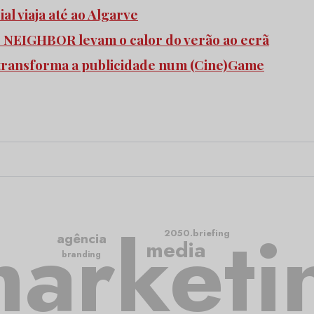
l viaja até ao Algarve
e NEIGHBOR levam o calor do verão ao ecrã
transforma a publicidade num (Cine)Game
arketi
2050.briefing
agência
media
branding