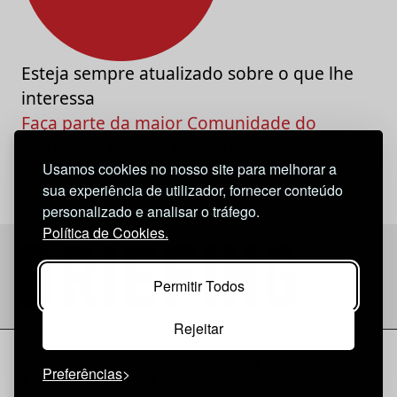
Esteja sempre atualizado sobre o que lhe
interessa
Faça parte da maior Comunidade do
Marketing e da Criatividade
Usamos cookies no nosso site para melhorar a
sua experiência de utilizador, fornecer conteúdo
personalizado e analisar o tráfego.
Política de Cookies.
Permitir Todos
Rejeitar
Considerações Legais
© 2026 Briefing |
O Nosso Estatuto
Preferências
|
Política de Cookies
|
Política de privacidade