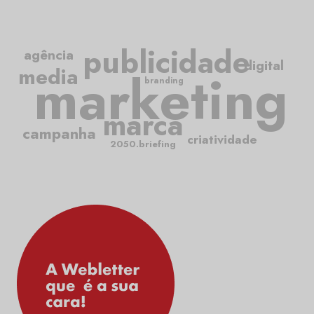
publicidade
agência
digital
media
marketing
branding
marca
campanha
criatividade
2050.briefing