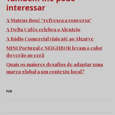
interessar
A Mateus Rosé “refresca a conversa”
A Delta Cafés celebra o Alentejo
A Rádio Comercial viaja até ao Algarve
MINI Portugal e NEIGHBOR levam o calor
do verão ao ecrã
Quais os maiores desafios de adaptar uma
marca global a um contexto local?
PUB