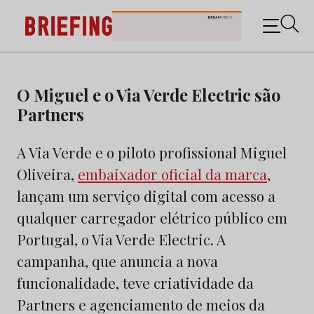
Briefing: Todas as notícias sobre os negócios do
Marketing e da Publicidade
Skip
to
O Miguel e o Via Verde Electric são
content
Partners
A Via Verde e o piloto profissional Miguel
Oliveira,
embaixador oficial da marca
,
lançam um serviço digital com acesso a
qualquer carregador elétrico público em
Portugal, o Via Verde Electric. A
campanha, que anuncia a nova
funcionalidade, teve criatividade da
Partners e agenciamento de meios da