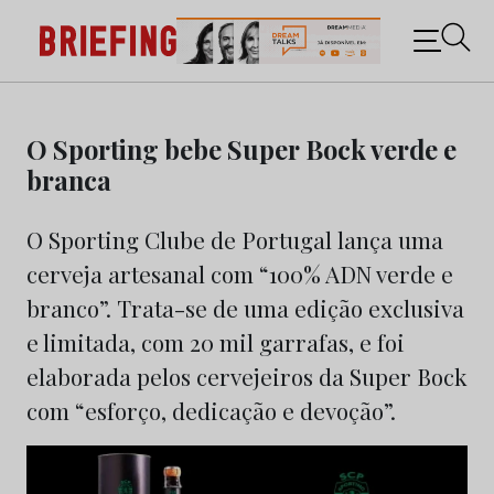
Briefing: Todas as notícias sobre os negócios do
Marketing e da Publicidade
Skip
to
O Sporting bebe Super Bock verde e
content
branca
O Sporting Clube de Portugal lança uma
cerveja artesanal com “100% ADN verde e
branco”. Trata-se de uma edição exclusiva
e limitada, com 20 mil garrafas, e foi
elaborada pelos cervejeiros da Super Bock
com “esforço, dedicação e devoção”.