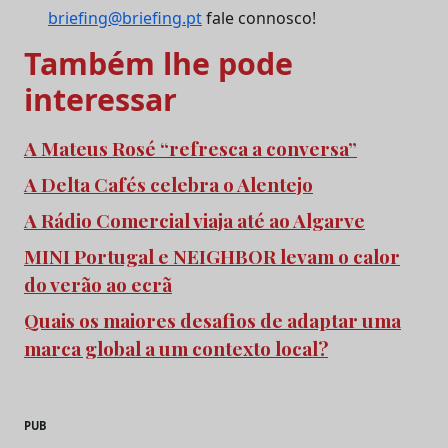
briefing@briefing.pt
fale connosco!
Também lhe pode
interessar
A Mateus Rosé “refresca a conversa”
A Delta Cafés celebra o Alentejo
A Rádio Comercial viaja até ao Algarve
MINI Portugal e NEIGHBOR levam o calor
do verão ao ecrã
Quais os maiores desafios de adaptar uma
marca global a um contexto local?
PUB