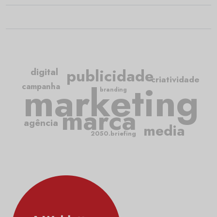
publicidade
digital
criatividade
marketing
campanha
branding
marca
agência
media
2050.briefing