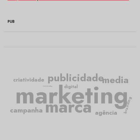
PUB
publicidade
media
criatividade
marketing
digital
2050.briefing
marca
branding
campanha
agência