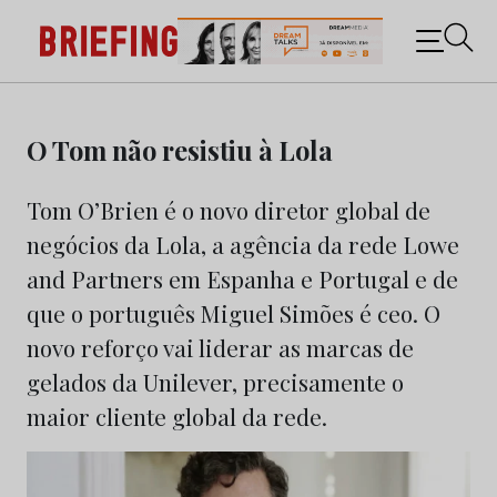
Briefing: Todas as notícias sobre os negócios do
Marketing e da Publicidade
Skip
to
O Tom não resistiu à Lola
content
Tom O’Brien é o novo diretor global de
negócios da Lola, a agência da rede Lowe
and Partners em Espanha e Portugal e de
que o português Miguel Simões é ceo. O
novo reforço vai liderar as marcas de
gelados da Unilever, precisamente o
maior cliente global da rede.