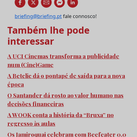
briefing@briefing.pt
fale connosco!
Também lhe pode
interessar
A UCI Cinemas transforma a publicidade
num (Cine)Game
A Betclic dá o pontapé de saída para a nova
época
O Santander dá rosto ao valor humano nas
decisões financeiras
A WOOK conta a história da “Bruxa” no
regresso às aulas
Os Jamiroquai celebram com Beefeater 0.0