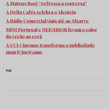
A Mateus Rosé “refresca a conversa”
A Delta Cafés celebra o Alentejo
A Rádio Comercial viaja até ao Algarve
MINI Portugal e NEIGHBOR levam o calor
do verão ao ecrã
A UCI Cinemas transforma a publicidade
num (Cine)Game
PUB