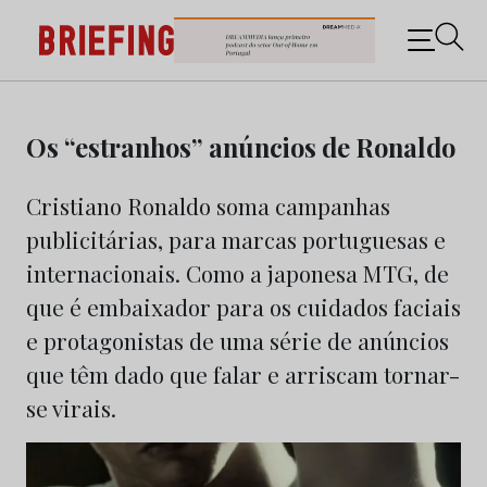
Briefing: Todas as notícias sobre os negócios do
Marketing e da Publicidade
Skip
to
Os “estranhos” anúncios de Ronaldo
content
Cristiano Ronaldo soma campanhas
publicitárias, para marcas portuguesas e
internacionais. Como a japonesa MTG, de
que é embaixador para os cuidados faciais
e protagonistas de uma série de anúncios
que têm dado que falar e arriscam tornar-
se virais.