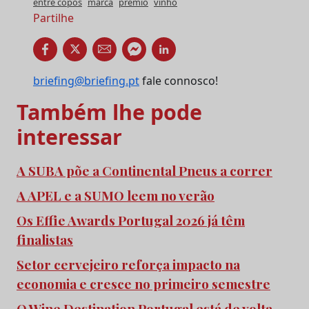
entre copos
marca
prémio
vinho
Partilhe
briefing@briefing.pt
fale connosco!
Também lhe pode
interessar
A SUBA põe a Continental Pneus a correr
A APEL e a SUMO leem no verão
Os Effie Awards Portugal 2026 já têm
finalistas
Setor cervejeiro reforça impacto na
economia e cresce no primeiro semestre
O Wine Destination Portugal está de volta