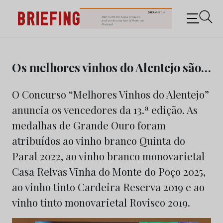
Briefing: Todas as notícias sobre os negócios do
Marketing e da Publicidade
Skip
to
Os melhores vinhos do Alentejo são…
content
O Concurso “Melhores Vinhos do Alentejo”
anuncia os vencedores da 13.ª edição. As
medalhas de Grande Ouro foram
atribuídos ao vinho branco Quinta do
Paral 2022, ao vinho branco monovarietal
Casa Relvas Vinha do Monte do Poço 2025,
ao vinho tinto Cardeira Reserva 2019 e ao
vinho tinto monovarietal Rovisco 2019.