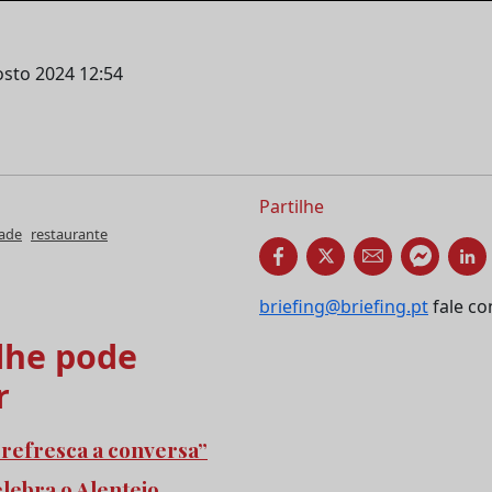
osto 2024 12:54
Partilhe
dade
restaurante
briefing@briefing.pt
fale co
he pode
r
refresca a conversa”
elebra o Alentejo