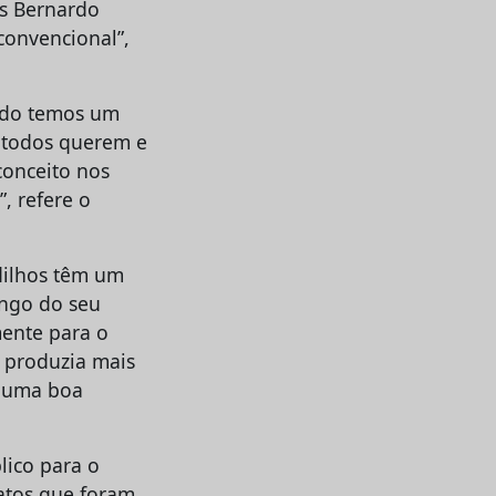
os Bernardo
convencional”,
ando temos um
, todos querem e
conceito nos
, refere o
adilhos têm um
ongo do seu
mente para o
e produzia mais
a uma boa
blico para o
ratos que foram