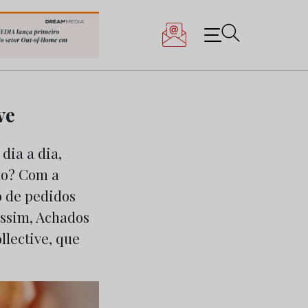
ve
dia a dia,
mo? Com a
o de pedidos
assim, Achados
lective, que