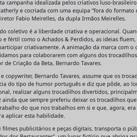
ta campanha idealizada pelos criativos luso-brasileir
Hatherly e cocriada com uma equipa “fora do formato 
retor Fabio Meirelles, da dupla Irmãos Meirelles.
do coletivo é a liberdade criativa e operacional. Qu
o e fértil como o Achados & Perdidos, as ideias fluem
articipar criativamente. A animação da marca com o 
idamos para colaborarem com alguns dos trocadilhos”
or de Criação da Beta, Bernardo Tavares.
vo e copywriter, Bernardo Tavares, assume que os troc
cia do tipo de humor português e diz que pôde, ao l
onal, realizar alguns trocadilhos divertidos, principal
z ainda que sempre preferiu deixar os trocadilhos qu
rabalho do que nos trabalhos em si e que, agora, er
a aplicar esta habilidade.
i filmes publicitários e peças digitais, transporta o pú
dos dos Restaurantes”, um lugar fictício que abriga p