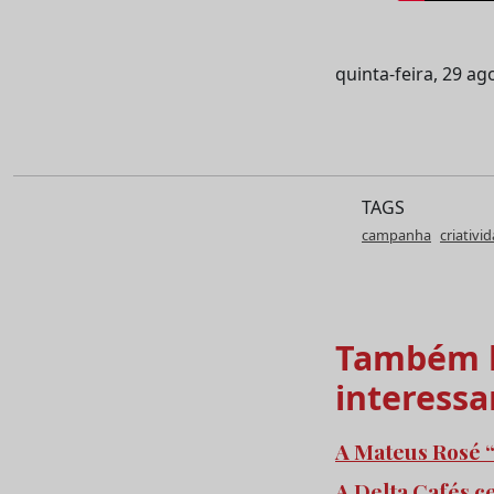
quinta-feira, 29 ag
TAGS
campanha
criativi
Também l
interessa
A Mateus Rosé “
A Delta Cafés c