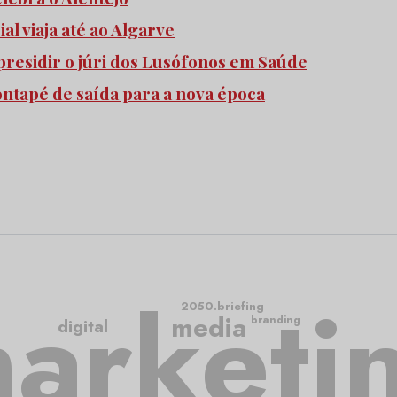
l viaja até ao Algarve
 presidir o júri dos Lusófonos em Saúde
pontapé de saída para a nova época
arketi
2050.briefing
media
branding
digital