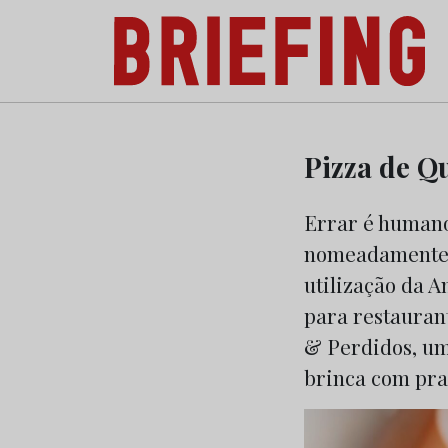
Briefing: Todas as notícias sobre os negóci
Skip
to
Pizza de Q
content
Errar é humano
nomeadamente 
utilização da 
para restauran
& Perdidos, um
brinca com pra