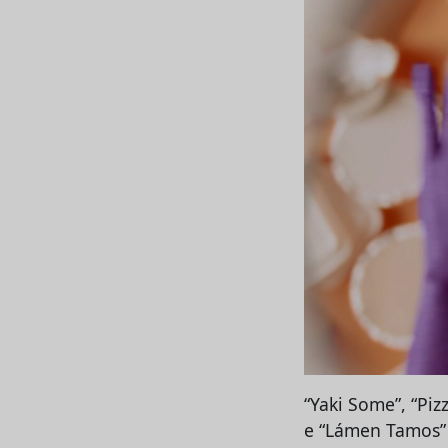
“Yaki Some”, “Piz
e “Lámen Tamos” 