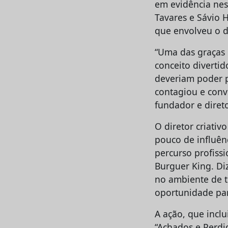
em evidência nes
Tavares e Sávio 
que envolveu o di
“Uma das graças 
conceito divertid
deveriam poder p
contagiou e conv
fundador e diret
O diretor criati
pouco de influên
percurso profissi
Burguer King. Di
no ambiente de t
oportunidade par
A ação, que inclu
“Achados e Perdi