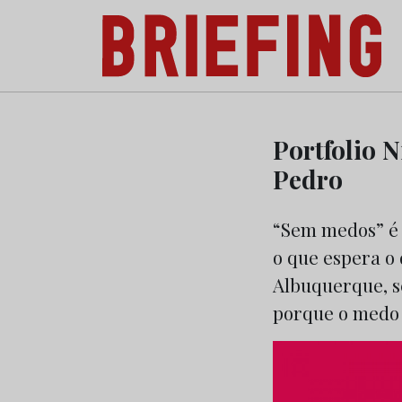
Briefing: Todas as notícias sobre os negóci
Skip
to
Portfolio N
content
Pedro
“Sem medos” é 
o que espera o 
Albuquerque, se
porque o medo