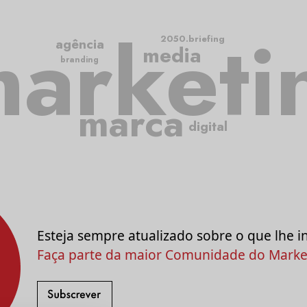
arketi
2050.briefing
agência
media
branding
marca
digital
Esteja sempre atualizado sobre o que lhe i
Faça parte da maior Comunidade do Market