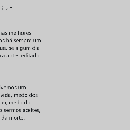
ica.”
nhas melhores
itos há sempre um
ue, se algum dia
ca antes editado
 vivemos um
 vida, medo dos
cer, medo do
 sermos aceites,
 da morte.