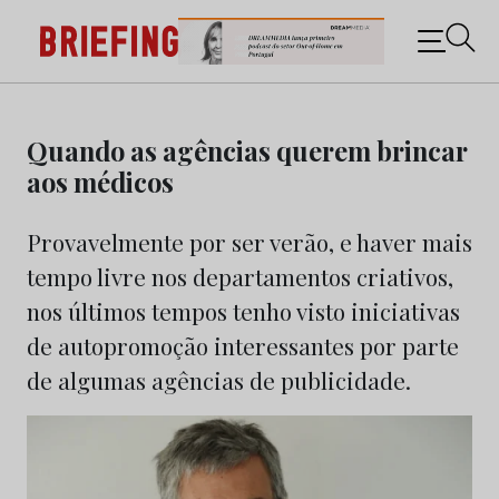
Briefing: Todas as notícias sobre os negócios do
Marketing e da Publicidade
Skip
to
Quando as agências querem brincar
content
aos médicos
Provavelmente por ser verão, e haver mais
tempo livre nos departamentos criativos,
nos últimos tempos tenho visto iniciativas
de autopromoção interessantes por parte
de algumas agências de publicidade.