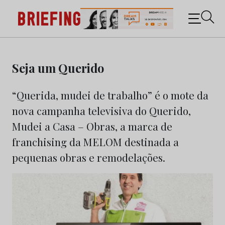
Briefing: Todas as notícias sobre os negócios do
Marketing e da Publicidade
Skip
to
Seja um Querido
content
“Querida, mudei de trabalho” é o mote da
nova campanha televisiva do Querido,
Mudei a Casa – Obras, a marca de
franchising da MELOM destinada a
pequenas obras e remodelações.