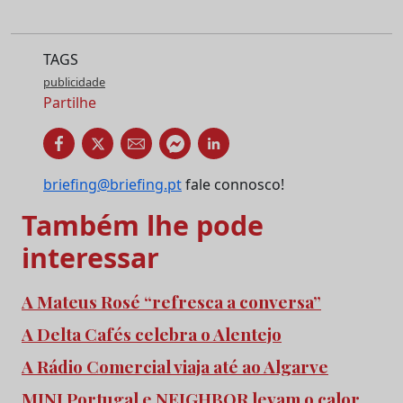
TAGS
publicidade
Partilhe
briefing@briefing.pt
fale connosco!
Também lhe pode
interessar
A Mateus Rosé “refresca a conversa”
A Delta Cafés celebra o Alentejo
A Rádio Comercial viaja até ao Algarve
MINI Portugal e NEIGHBOR levam o calor