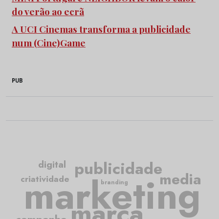
do verão ao ecrã
A UCI Cinemas transforma a publicidade
num (Cine)Game
PUB
publicidade
digital
media
marketing
criatividade
branding
marca