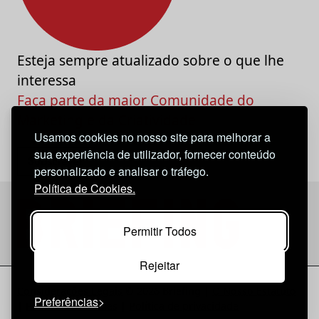
Esteja sempre atualizado sobre o que lhe
interessa
Faça parte da maior Comunidade do
Marketing e da Criatividade
Usamos cookies no nosso site para melhorar a
sua experiência de utilizador, fornecer conteúdo
personalizado e analisar o tráfego.
Política de Cookies.
Permitir Todos
Rejeitar
Considerações Legais
© 2026 Briefing |
O Nosso Estatuto
Preferências
|
Política de Cookies
|
Política de privacidade