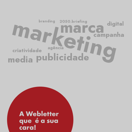
marketing
marca
2050.briefing
branding
digital
campanha
agência
criatividade
publicidade
media