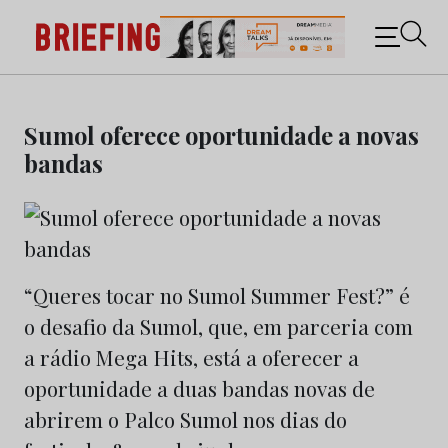
Briefing: Todas as notícias sobre os negócios do
Marketing e da Publicidade
Skip
to
Sumol oferece oportunidade a novas
content
bandas
“Queres tocar no Sumol Summer Fest?” é
o desafio da Sumol, que, em parceria com
a rádio Mega Hits, está a oferecer a
oportunidade a duas bandas novas de
abrirem o Palco Sumol nos dias do