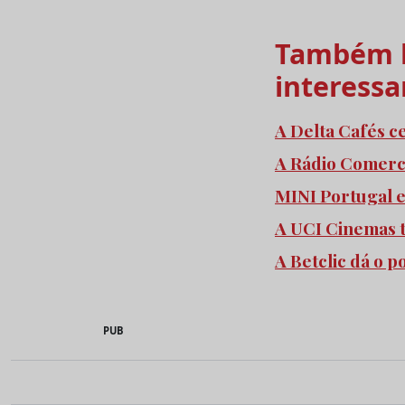
Também l
interessa
A Delta Cafés c
A Rádio Comercia
MINI Portugal 
A UCI Cinemas 
A Betclic dá o 
PUB