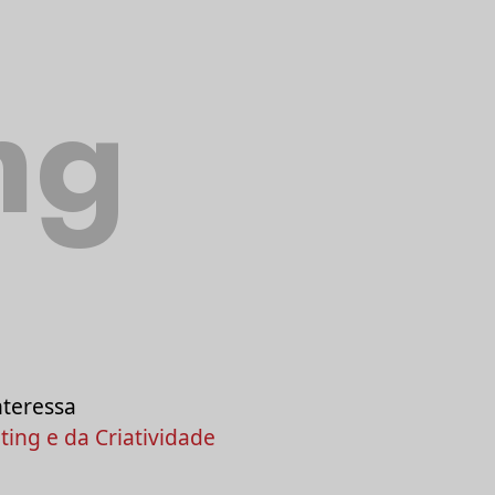
ng
nteressa
ing e da Criatividade