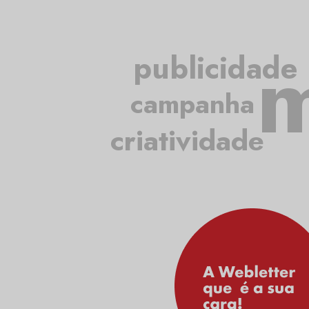
m
publicidade
campanha
criatividade