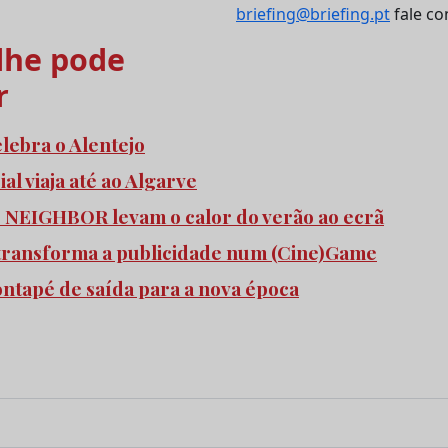
briefing@briefing.pt
fale co
he pode
r
elebra o Alentejo
l viaja até ao Algarve
e NEIGHBOR levam o calor do verão ao ecrã
transforma a publicidade num (Cine)Game
pontapé de saída para a nova época