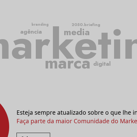
arketi
2050.briefing
branding
media
agência
marca
digital
Esteja sempre atualizado sobre o que lhe i
Faça parte da maior Comunidade do Market