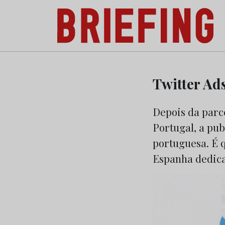
Briefing: Todas as notícias sobre os negóci
Skip
to
Twitter Ad
content
Depois da parc
Portugal, a pub
portuguesa. É 
Espanha dedica