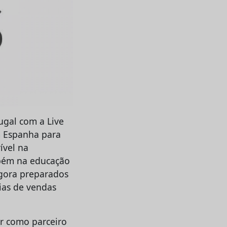
ugal com a Live
m Espanha para
ível na
mbém na educação
agora preparados
rias de vendas
er como parceiro