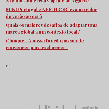
A Rádio Comercial viaja até ao Algarve
MINI Portugal e NEIGHBOR levam o calor
do verão ao ecrã
Quais os maiores desafios de adaptar uma
marca global a um contexto local?
Clinique: “A nossa função passou de
convencer para esclarecer”
PUB
agência