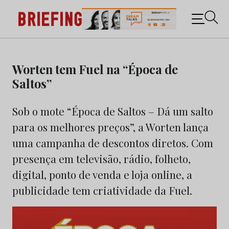
Briefing: Todas as notícias sobre os negócios do
Marketing e da Publicidade
Skip
to
Worten tem Fuel na “Época de
content
Saltos”
Sob o mote “Época de Saltos – Dá um salto
para os melhores preços”, a Worten lança
uma campanha de descontos diretos. Com
presença em televisão, rádio, folheto,
digital, ponto de venda e loja online, a
publicidade tem criatividade da Fuel.