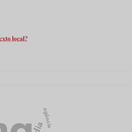
exto local?
ng
agência