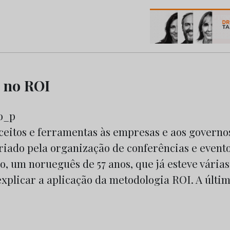
os do Marketing e da Publicidade
 no ROI
nceitos e ferramentas às empresas e aos govern
riado pela organização de conferências e evento
, um norueguês de 57 anos, que já esteve vária
xplicar a aplicação da metodologia ROI. A última