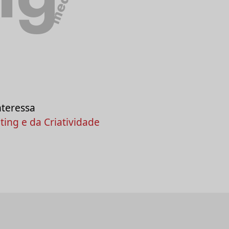
media
nteressa
ing e da Criatividade