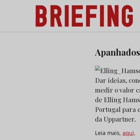
Briefing: Todas as notícias sobre os negóci
Skip
to
Apanhados
content
Dar ideias, co
medir o valor c
de Elling Hamso
Portugal para e
da Uppartner.
Leia mais,
aqui
.