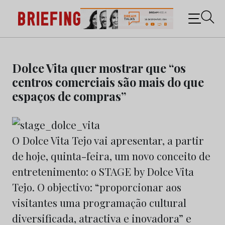
Briefing: Todas as notícias sobre os negócios do
Marketing e da Publicidade
Skip
to
Dolce Vita quer mostrar que “os
content
centros comerciais são mais do que
espaços de compras”
O Dolce Vita Tejo vai apresentar, a partir
de hoje, quinta-feira, um novo conceito de
entretenimento: o STAGE by Dolce Vita
Tejo. O objectivo: “proporcionar aos
visitantes uma programação cultural
diversificada, atractiva e inovadora” e