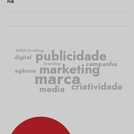
PUB
publicidade
2050.briefing
digital
campanha
marketing
branding
marca
agência
criatividade
media