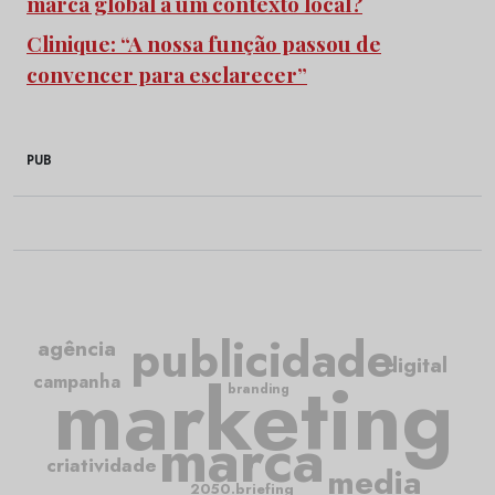
marca global a um contexto local?
Clinique: “A nossa função passou de
convencer para esclarecer”
PUB
publicidade
agência
digital
marketing
campanha
branding
marca
criatividade
media
2050.briefing