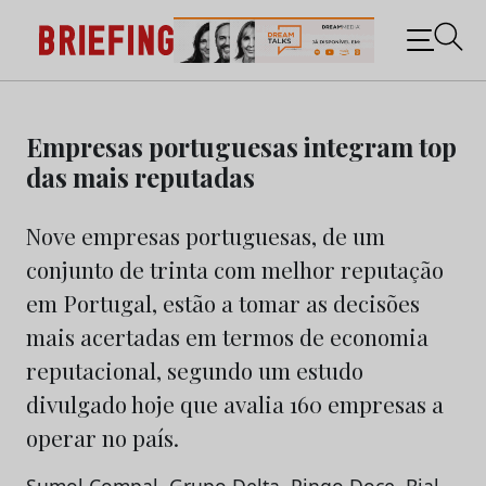
Briefing: Todas as notícias sobre os negócios do
Marketing e da Publicidade
Skip
to
Empresas portuguesas integram top
content
das mais reputadas
Nove empresas portuguesas, de um
conjunto de trinta com melhor reputação
em Portugal, estão a tomar as decisões
mais acertadas em termos de economia
reputacional, segundo um estudo
divulgado hoje que avalia 160 empresas a
operar no país.
Sumol Compal, Grupo Delta, Pingo Doce, Bial,