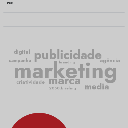
PUB
publicidade
digital
marketing
agência
campanha
branding
marca
criatividade
media
2050.briefing