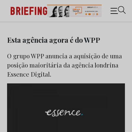
Briefing: Todas as notícias sobre os negócios do
Marketing e da Publicidade
Skip
to
Esta agência agora é do WPP
content
O grupo WPP anuncia a aquisição de uma
posição maioritária da agência londrina
Essence Digital.