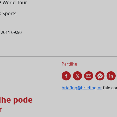
P World Tour.
s Sports
l 2011 09:50
Partilhe
briefing@briefing.pt
fale co
he pode
r