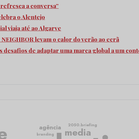
refresca a conversa”
elebra o Alentejo
l viaja até ao Algarve
e NEIGHBOR levam o calor do verão ao ecrã
s desafios de adaptar uma marca global a um cont
e
2050.briefing
agência
media
branding