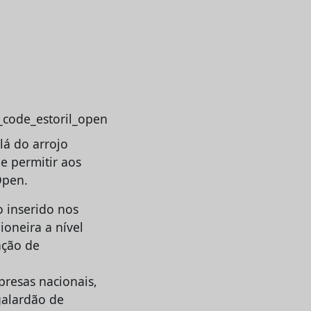
lá do arrojo
de permitir aos
Open.
 inserido nos
oneira a nível
ação de
resas nacionais,
galardão de