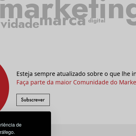
marketin
marca
ividade
digital
Esteja sempre atualizado sobre o que lhe i
Faça parte da maior Comunidade do Market
riência de
tráfego.