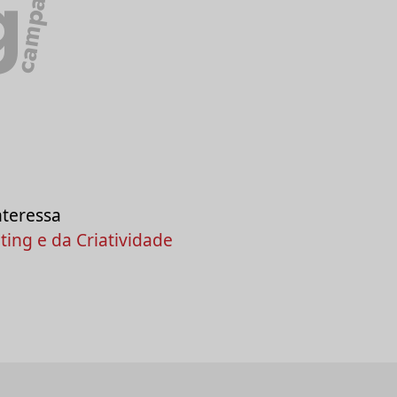
campanha
g
nteressa
ing e da Criatividade