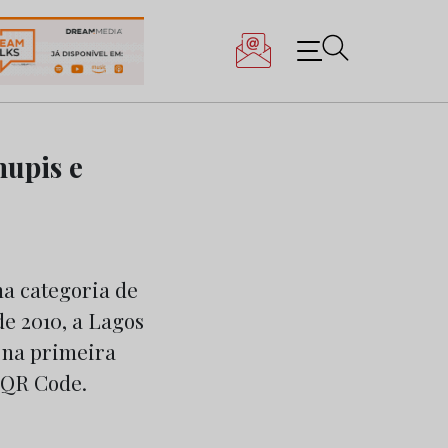
mupis e
a categoria de
e 2010, a Lagos
o na primeira
 QR Code.