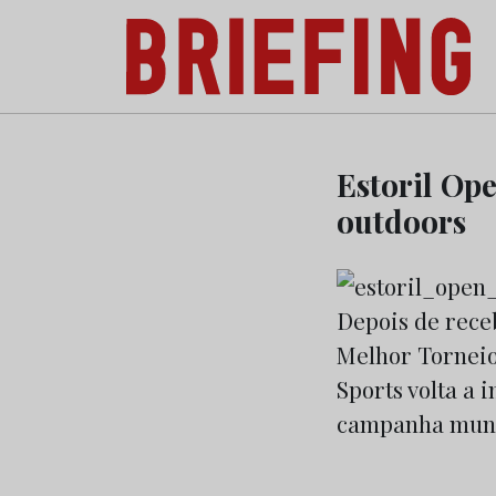
Briefing: Todas as notícias sobre os negóci
Skip
to
Estoril Op
content
outdoors
Depois de rece
Melhor Torneio
Sports volta a 
campanha mund