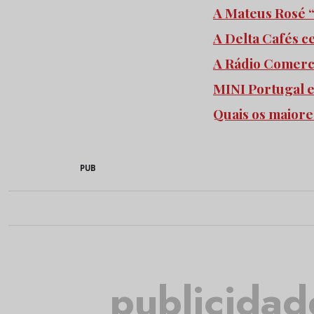
A Mateus Rosé “
A Delta Cafés c
A Rádio Comercia
MINI Portugal 
Quais os maiore
PUB
publicidad