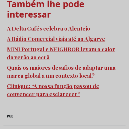
Também lhe pode
interessar
A Delta Cafés celebra o Alentejo
A Rádio Comercial viaja até ao Algarve
MINI Portugal e NEIGHBOR levam o calor
do verão ao ecrã
Quais os maiores desafios de adaptar uma
marca global a um contexto local?
Clinique: “A nossa função passou de
convencer para esclarecer”
PUB