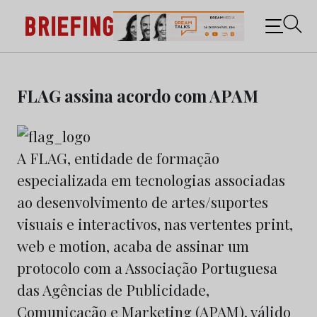
Briefing: Todas as notícias sobre os negócios do
Marketing e da Publicidade
Skip
to
FLAG assina acordo com APAM
content
A FLAG, entidade de formação
especializada em tecnologias associadas
ao desenvolvimento de artes/suportes
visuais e interactivos, nas vertentes print,
web e motion, acaba de assinar um
protocolo com a Associação Portuguesa
das Agências de Publicidade,
Comunicação e Marketing (APAM), válido