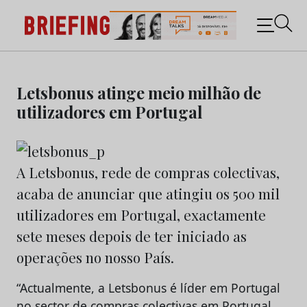
Briefing: Todas as notícias sobre os negócios do
Marketing e da Publicidade
Skip
to
Letsbonus atinge meio milhão de
content
utilizadores em Portugal
A Letsbonus, rede de compras colectivas,
acaba de anunciar que atingiu os 500 mil
utilizadores em Portugal, exactamente
sete meses depois de ter iniciado as
operações no nosso País.
“Actualmente, a Letsbonus é líder em Portugal
no sector de compras colectivas em Portugal,