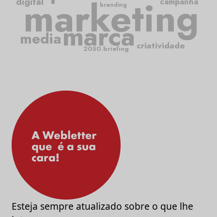
marketing
digital
campanha
branding
marca
media
criatividade
2050.briefing
Esteja sempre atualizado sobre o que lhe